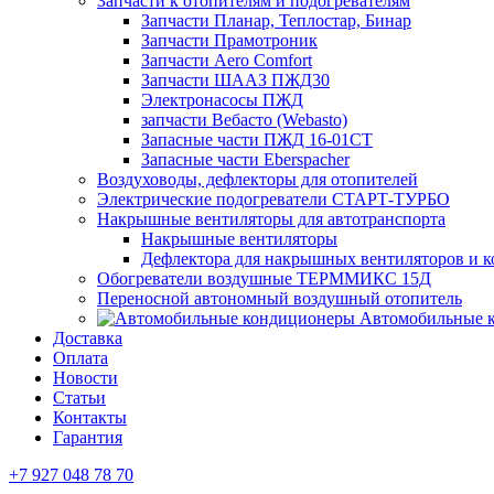
Запчасти к отопителям и подогревателям
Запчасти Планар, Теплостар, Бинар
Запчасти Прамотроник
Запчасти Aero Comfort
Запчасти ШААЗ ПЖД30
Электронасосы ПЖД
запчасти Вебасто (Webasto)
Запасные части ПЖД 16-01СТ
Запасные части Eberspacher
Воздуховоды, дефлекторы для отопителей
Электрические подогреватели СТАРТ-ТУРБО
Накрышные вентиляторы для автотранспорта
Накрышные вентиляторы
Дефлектора для накрышных вентиляторов и 
Обогреватели воздушные ТЕРММИКС 15Д
Переносной автономный воздушный отопитель
Автомобильные 
Доставка
Оплата
Новости
Статьи
Контакты
Гарантия
+7 927 048 78 70