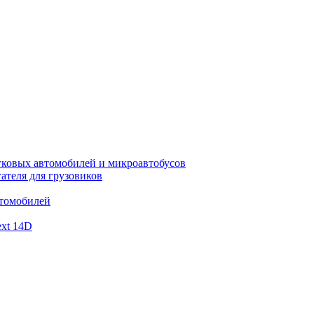
гковых автомобилей и микроавтобусов
ателя для грузовиков
втомобилей
xt 14D