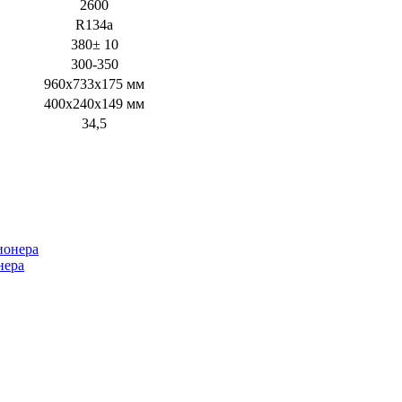
2600
R134a
380± 10
300-350
960х733х175 мм
400х240х149 мм
34,5
нера