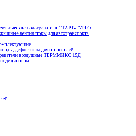
ектрические подогреватели СТАРТ-ТУРБО
рышные вентиляторы для автотранспорта
комплектующие
оводы, дефлекторы для отопителей
реватели воздушные ТЕРММИКС 15Д
кондиционеры
елей