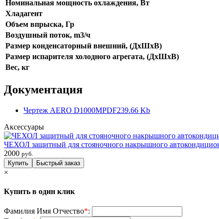
Номинальная мощность охлаждения, Вт
Хладагент
Объем впрыска, Гр
Воздушный поток, m3/ч
Размер конденсаторный внешний, (ДхШхВ)
Размер испарителя холодного агрегата, (ДхШхВ)
Вес, кг
Документация
Чертеж AERO D1000М
PDF
239.66 Kb
Аксессуары
ЧЕХОЛ защитный для стояночного накрышного автокондицио
2000
руб.
×
Купить в один клик
Фамилия Имя Отчество
*
: