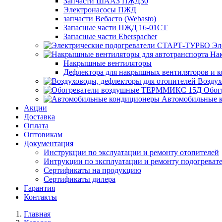
Запчасти ШААЗ ПЖД30
Электронасосы ПЖД
запчасти Вебасто (Webasto)
Запасные части ПЖД 16-01СТ
Запасные части Eberspacher
Эл
Нак
Накрышные вентиляторы
Дефлектора для накрышных вентиляторов и 
Воздух
Обог
Автомобильные 
Акции
Доставка
Оплата
Оптовикам
Документация
Инструкции по экслуатации и ремонту отопителей
Интрукции по эксплуатации и ремонту подогреват
Сертификаты на продукцию
Сертификаты дилера
Гарантия
Контакты
Главная