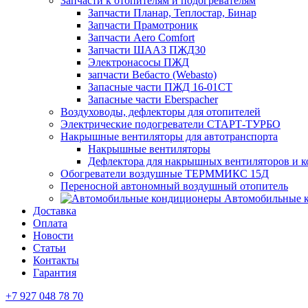
Запчасти к отопителям и подогревателям
Запчасти Планар, Теплостар, Бинар
Запчасти Прамотроник
Запчасти Aero Comfort
Запчасти ШААЗ ПЖД30
Электронасосы ПЖД
запчасти Вебасто (Webasto)
Запасные части ПЖД 16-01СТ
Запасные части Eberspacher
Воздуховоды, дефлекторы для отопителей
Электрические подогреватели СТАРТ-ТУРБО
Накрышные вентиляторы для автотранспорта
Накрышные вентиляторы
Дефлектора для накрышных вентиляторов и 
Обогреватели воздушные ТЕРММИКС 15Д
Переносной автономный воздушный отопитель
Автомобильные 
Доставка
Оплата
Новости
Статьи
Контакты
Гарантия
+7 927 048 78 70