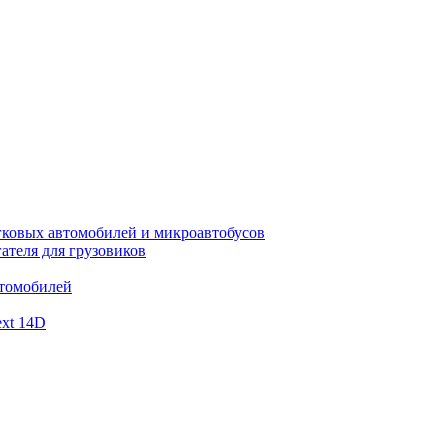
гковых автомобилей и микроавтобусов
ателя для грузовиков
втомобилей
xt 14D