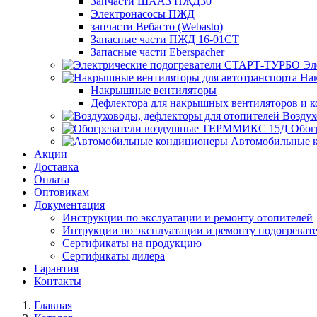
Запчасти ШААЗ ПЖД30
Электронасосы ПЖД
запчасти Вебасто (Webasto)
Запасные части ПЖД 16-01СТ
Запасные части Eberspacher
Эл
Нак
Накрышные вентиляторы
Дефлектора для накрышных вентиляторов и 
Воздух
Обог
Автомобильные 
Акции
Доставка
Оплата
Оптовикам
Документация
Инструкции по экслуатации и ремонту отопителей
Интрукции по эксплуатации и ремонту подогреват
Сертификаты на продукцию
Сертификаты дилера
Гарантия
Контакты
Главная