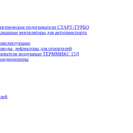
ектрические подогреватели СТАРТ-ТУРБО
рышные вентиляторы для автотранспорта
комплектующие
оводы, дефлекторы для отопителей
реватели воздушные ТЕРММИКС 15Д
кондиционеры
елей