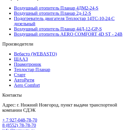
Воздушный отопитель Планар 4ДМ2-24-S
Воздушный отопитель Планар 2д-12-S
Подогреватель двигателя Теплостар 14ТС-10-24-С
дизельный
Воздушный отопитель Планар 44Д-12-GP-S
Воздушный отопитель AERO COMFORT 4D ST - 24В
Производители
Вебасто (WEBASTO)
ШААЗ
Прамотроник
Теплостар Планар
Старт
АвтоРитм
Aero Comfort
Контакты
Адрес:
г. Нижний Новгород
, пункт выдачи транспортной
компании СДЭК
+ 7 927-048-78-70
8 (8552) 78-78-70