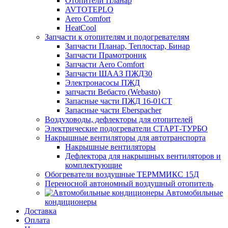
Отопители Планар
AVTOTEPLO
Aero Comfort
HeatCool
Запчасти к отопителям и подогревателям
Запчасти Планар, Теплостар, Бинар
Запчасти Прамотроник
Запчасти Aero Comfort
Запчасти ШААЗ ПЖД30
Электронасосы ПЖД
запчасти Вебасто (Webasto)
Запасные части ПЖД 16-01СТ
Запасные части Eberspacher
Воздуховоды, дефлекторы для отопителей
Электрические подогреватели СТАРТ-ТУРБО
Накрышные вентиляторы для автотранспорта
Накрышные вентиляторы
Дефлектора для накрышных вентиляторов и
комплектующие
Обогреватели воздушные ТЕРММИКС 15Д
Переносной автономный воздушный отопитель
Автомобильные
кондиционеры
Доставка
Оплата