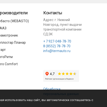
роизводители
Контакты
Адрес:
г. Нижний
ебасто (WEBASTO)
Новгород
, пункт выдачи
ААЗ
транспортной компании
СДЭК
рамотроник
+ 7 927-048-78-70
еплостар Планар
8 (8552) 78-78-70
тарт
info@termauto.ru
втоРитм
ero Comfort
Обработка
персональных данных
жая использовать наш сайт, вы автоматически соглашаетесь с