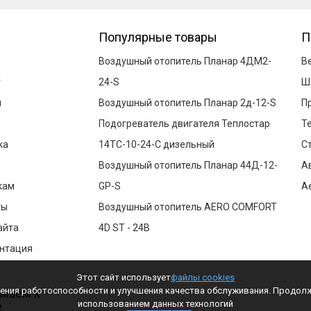
Популярные товары
П
Воздушный отопитель Планар 4ДМ2-
В
г
24-S
Ш
и
Воздушный отопитель Планар 2д-12-S
П
Подогреватель двигателя Теплостар
Т
ка
14ТС-10-24-С дизельный
С
Воздушный отопитель Планар 44Д-12-
А
кам
GP-S
A
ты
Воздушный отопитель AERO COMFORT
айта
4D ST - 24В
нтация
Этот сайт использует
файлы cookies
чения работоспособности и улучшения качества обслуживания. Продол
маем к
использованием данных технологий
е