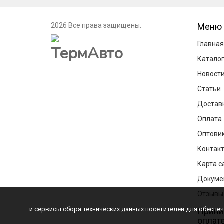
2026 Все права защищены.
Меню
Главная
Катало
Новост
Статьи
Достав
Оплата
Оптови
Контак
Карта с
Докуме
Отзывы
и сервисы сбора технических данных посетителей для обеспе
Прини
оплат