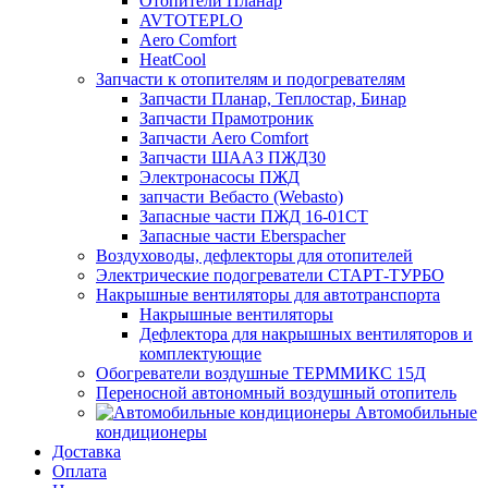
Отопители Планар
AVTOTEPLO
Aero Comfort
HeatCool
Запчасти к отопителям и подогревателям
Запчасти Планар, Теплостар, Бинар
Запчасти Прамотроник
Запчасти Aero Comfort
Запчасти ШААЗ ПЖД30
Электронасосы ПЖД
запчасти Вебасто (Webasto)
Запасные части ПЖД 16-01СТ
Запасные части Eberspacher
Воздуховоды, дефлекторы для отопителей
Электрические подогреватели СТАРТ-ТУРБО
Накрышные вентиляторы для автотранспорта
Накрышные вентиляторы
Дефлектора для накрышных вентиляторов и
комплектующие
Обогреватели воздушные ТЕРММИКС 15Д
Переносной автономный воздушный отопитель
Автомобильные
кондиционеры
Доставка
Оплата