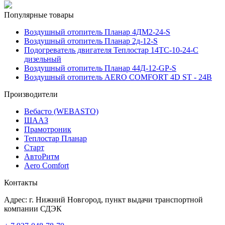
Популярные товары
Воздушный отопитель Планар 4ДМ2-24-S
Воздушный отопитель Планар 2д-12-S
Подогреватель двигателя Теплостар 14ТС-10-24-С
дизельный
Воздушный отопитель Планар 44Д-12-GP-S
Воздушный отопитель AERO COMFORT 4D ST - 24В
Производители
Вебасто (WEBASTO)
ШААЗ
Прамотроник
Теплостар Планар
Старт
АвтоРитм
Aero Comfort
Контакты
Адрес:
г. Нижний Новгород
, пункт выдачи транспортной
компании СДЭК