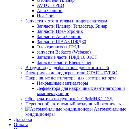
Отопители Планар
AVTOTEPLO
Aero Comfort
HeatCool
Запчасти к отопителям и подогревателям
Запчасти Планар, Теплостар, Бинар
Запчасти Прамотроник
Запчасти Aero Comfort
Запчасти ШААЗ ПЖД30
Электронасосы ПЖД
запчасти Вебасто (Webasto)
Запасные части ПЖД 16-01СТ
Запасные части Eberspacher
Воздуховоды, дефлекторы для отопителей
Электрические подогреватели СТАРТ-ТУРБО
Накрышные вентиляторы для автотранспорта
Накрышные вентиляторы
Дефлектора для накрышных вентиляторов и
комплектующие
Обогреватели воздушные ТЕРММИКС 15Д
Переносной автономный воздушный отопитель
Автомобильные
кондиционеры
Доставка
Оплата