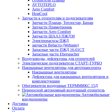
Отопители Планар
AVTOTEPLO
Aero Comfort
HeatCool
Запчасти к отопителям и подогревателям
Запчасти Планар, Теплостар, Бинар
Запчасти Прамотроник
Запчасти Aero Comfort
Запчасти ШААЗ ПЖД30
Электронасосы ПЖД
запчасти Вебасто (Webasto)
Запасные части ПЖД 16-01СТ
Запасные части Eberspacher
Воздуховоды, дефлекторы для отопителей
Электрические подогреватели СТАРТ-ТУРБО
Накрышные вентиляторы для автотранспорта
Накрышные вентиляторы
Дефлектора для накрышных вентиляторов и
комплектующие
Обогреватели воздушные ТЕРММИКС 15Д
Переносной автономный воздушный отопитель
Автомобильные
кондиционеры
Доставка
Оплата