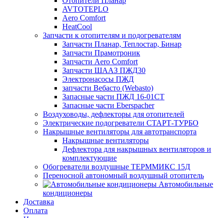
Отопители Планар
AVTOTEPLO
Aero Comfort
HeatCool
Запчасти к отопителям и подогревателям
Запчасти Планар, Теплостар, Бинар
Запчасти Прамотроник
Запчасти Aero Comfort
Запчасти ШААЗ ПЖД30
Электронасосы ПЖД
запчасти Вебасто (Webasto)
Запасные части ПЖД 16-01СТ
Запасные части Eberspacher
Воздуховоды, дефлекторы для отопителей
Электрические подогреватели СТАРТ-ТУРБО
Накрышные вентиляторы для автотранспорта
Накрышные вентиляторы
Дефлектора для накрышных вентиляторов и
комплектующие
Обогреватели воздушные ТЕРММИКС 15Д
Переносной автономный воздушный отопитель
Автомобильные
кондиционеры
Доставка
Оплата